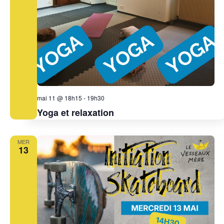
mai 11 @ 18h15
-
19h30
Yoga et relaxation
MER
13