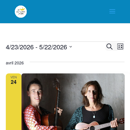
4/23/2026
 - 
5/22/2026
Évènements
Na
Rech
Recherche
Liste
Sélectionnez
de
et
avril 2026
une
vu
navig
date.
VEN
Év
24
de
vues
Évèn