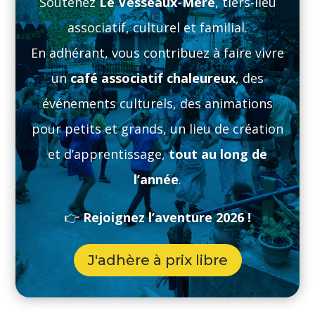
Soutenez
Le Vesseaux-Mère
, tiers-lieu
associatif, culturel et familial.
En adhérant, vous contribuez à faire vivre
un
café associatif chaleureux
, des
événements culturels, des animations
pour petits et grands, un lieu de création
et d’apprentissage,
tout au long de
l’année
.
👉
Rejoignez l’aventure 2026 !
J'adhère à prix libre