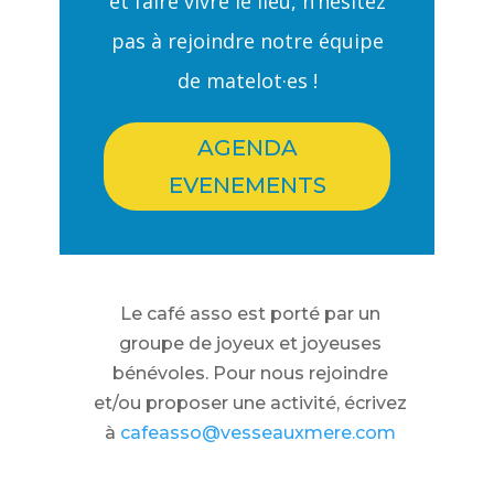
et faire vivre le lieu, n’hésitez
pas à rejoindre notre équipe
de matelot·es !
AGENDA
EVENEMENTS
Le café asso est porté par un
groupe de joyeux et joyeuses
bénévoles. Pour nous rejoindre
et/ou proposer une activité, écrivez
à
cafeasso@vesseauxmere.com