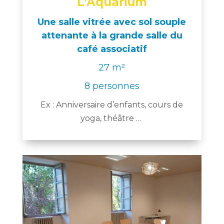
L’Aquarium
Une salle vitrée avec sol souple
attenante à la grande salle du
café associatif
27
m²
8 personnes
Ex : Anniversaire d’enfants, cours de
yoga, théâtre …