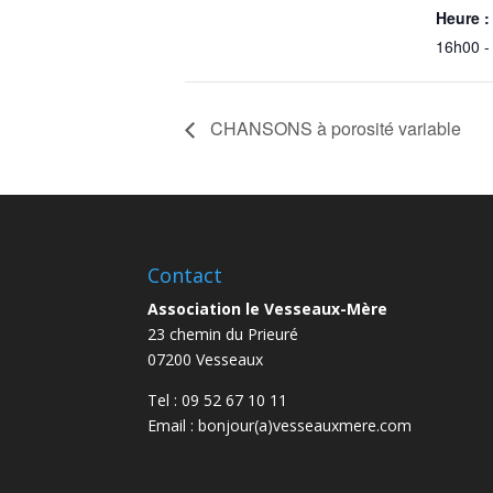
Heure :
16h00 -
CHANSONS à porosité variable
Contact
Association le Vesseaux-Mère
23 chemin du Prieuré
07200 Vesseaux
Tel : 09 52 67 10 11
Email : bonjour(a)vesseauxmere.com