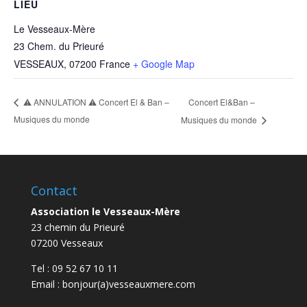
LIEU
Le Vesseaux-Mère
23 Chem. du Prieuré
VESSEAUX
,
07200
France
+ Google Map
Concert El&Ban –
⚠️ ANNULATION ⚠️ Concert El & Ban –
Musiques du monde
Musiques du monde
Contact
Association le Vesseaux-Mère
23 chemin du Prieuré
07200 Vesseaux
Tel : 09 52 67 10 11
Email : bonjour(a)vesseauxmere.com