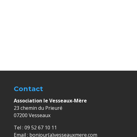
Évèn
Contact
Association le Vesseaux-Mère
23 chemin du Prieuré
07200 Vesseaux
Tel : 09 52 67 10 11
Email : bonjour(a)vesseauxmere.com