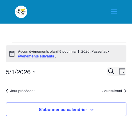
Évènements
Aucun évènements planifié pour mai 1, 2026. Passer aux
Notice
évènements suivants
.
for
5/1/2026
Na
Rech
Recherche
Jour
mai
Sélectionnez
de
et
Jour précédent
Jour suivant
une
vu
1,
navig
date.
Év
S’abonner au calendrier
2026
de
vues