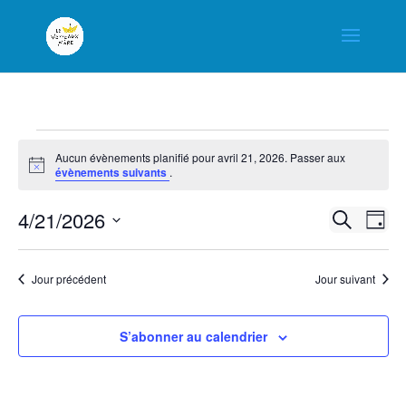
Évènements
Aucun évènements planifié pour avril 21, 2026. Passer aux
Notice
évènements suivants
.
for
4/21/2026
Na
Rech
Recherche
Jour
avril
Sélectionnez
de
et
Jour précédent
Jour suivant
une
vu
21,
navig
date.
Év
S’abonner au calendrier
2026
de
vues