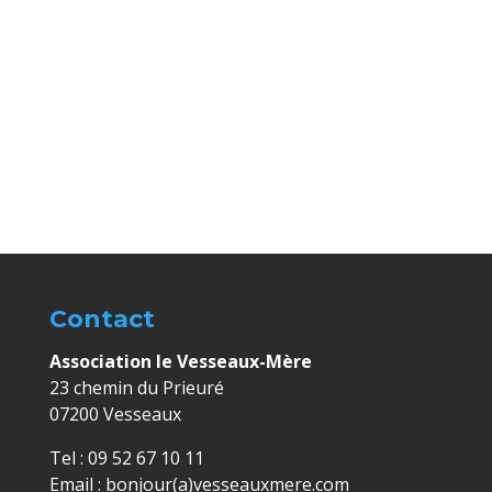
Évèn
Contact
Association le Vesseaux-Mère
23 chemin du Prieuré
07200 Vesseaux
Tel : 09 52 67 10 11
Email : bonjour(a)vesseauxmere.com